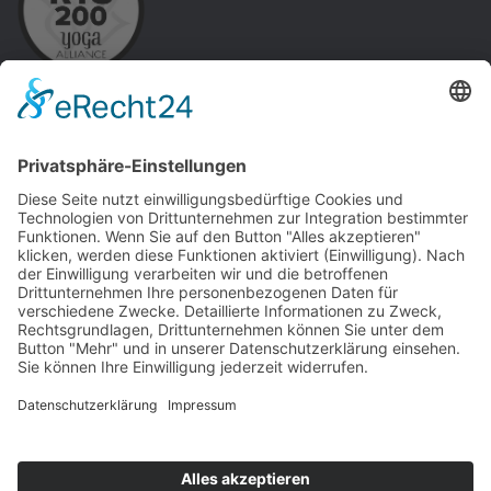
Copyright ©
MediBalance Waldfeucht
, Alle Rechte